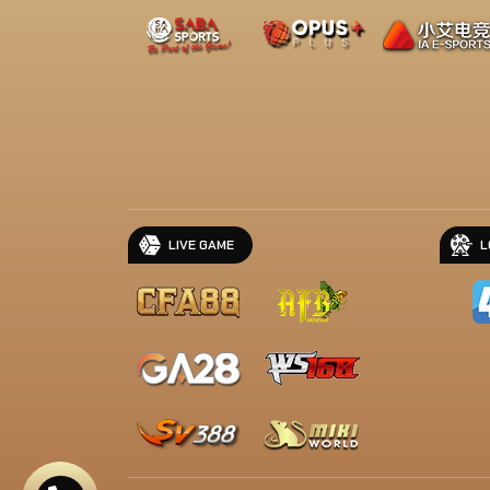
LIVE GAME
L