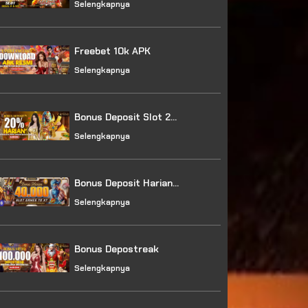
Selengkapnya
Freebet 10k APK
Selengkapnya
Bonus Deposit Slot 2...
Selengkapnya
Bonus Deposit Harian...
Selengkapnya
Bonus Depostreak
Selengkapnya