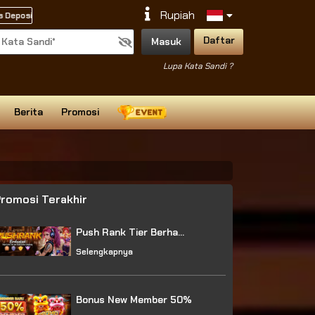
Rupiah
 Qris 5 Detik Masuk! Simpan Link Ini Jika Anda kesulitan Menemukan Link Ka
Daftar
Masuk
Lupa Kata Sandi ?
Berita
Promosi
romosi Terakhir
Push Rank Tier Berha...
Selengkapnya
Bonus New Member 50%