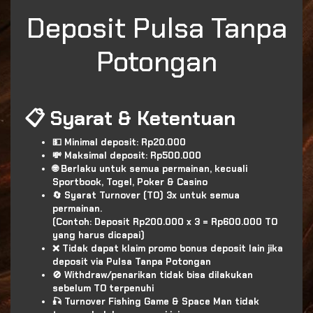
Deposit Pulsa Tanpa
Potongan
📋 Syarat & Ketentuan
💵 Minimal deposit: Rp20.000
💸 Maksimal deposit: Rp500.000
🌐 Berlaku untuk semua permainan, kecuali
Sportbook, Togel, Poker & Casino
🔄 Syarat Turnover (TO) 3x untuk semua
permainan.
(Contoh: Deposit Rp200.000 x 3 = Rp600.000 TO
yang harus dicapai)
❌ Tidak dapat klaim promo bonus deposit lain jika
deposit via Pulsa Tanpa Potongan
🚫 Withdraw/penarikan tidak bisa dilakukan
sebelum TO terpenuhi
🎣 Turnover Fishing Game & Space Man tidak