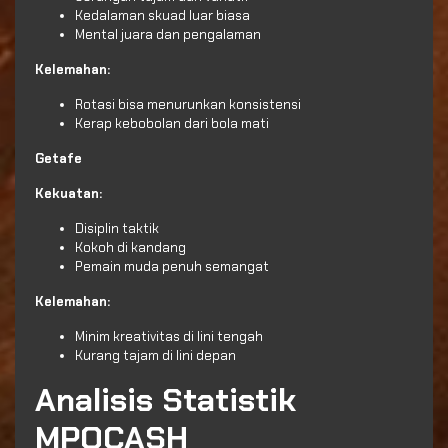
Kedalaman skuad luar biasa
Mental juara dan pengalaman
Kelemahan:
Rotasi bisa menurunkan konsistensi
Kerap kebobolan dari bola mati
Getafe
Kekuatan:
Disiplin taktik
Kokoh di kandang
Pemain muda penuh semangat
Kelemahan:
Minim kreativitas di lini tengah
Kurang tajam di lini depan
Analisis Statistik
MPOCASH