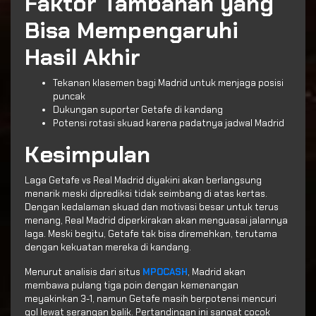
Faktor Tambahan yang
Bisa Mempengaruhi
Hasil Akhir
Tekanan klasemen bagi Madrid untuk menjaga posisi
puncak
Dukungan suporter Getafe di kandang
Potensi rotasi skuad karena padatnya jadwal Madrid
Kesimpulan
Laga Getafe vs Real Madrid diyakini akan berlangsung
menarik meski diprediksi tidak seimbang di atas kertas.
Dengan kedalaman skuad dan motivasi besar untuk terus
menang, Real Madrid diperkirakan akan menguasai jalannya
laga. Meski begitu, Getafe tak bisa diremehkan, terutama
dengan kekuatan mereka di kandang.
Menurut analisis dari situs
MPOCASH
, Madrid akan
membawa pulang tiga poin dengan kemenangan
meyakinkan 3-1, namun Getafe masih berpotensi mencuri
gol lewat serangan balik. Pertandingan ini sangat cocok