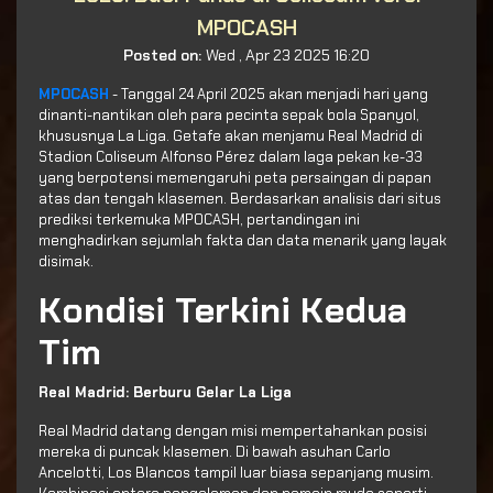
MPOCASH
Posted on:
Wed , Apr 23 2025 16:20
MPOCASH
- Tanggal 24 April 2025 akan menjadi hari yang
dinanti-nantikan oleh para pecinta sepak bola Spanyol,
khususnya La Liga. Getafe akan menjamu Real Madrid di
Stadion Coliseum Alfonso Pérez dalam laga pekan ke-33
yang berpotensi memengaruhi peta persaingan di papan
atas dan tengah klasemen. Berdasarkan analisis dari situs
prediksi terkemuka MPOCASH, pertandingan ini
menghadirkan sejumlah fakta dan data menarik yang layak
disimak.
Kondisi Terkini Kedua
Tim
Real Madrid: Berburu Gelar La Liga
Real Madrid datang dengan misi mempertahankan posisi
mereka di puncak klasemen. Di bawah asuhan Carlo
Ancelotti, Los Blancos tampil luar biasa sepanjang musim.