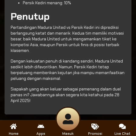
Persik Kediri menang: 10%
Penutup
Pertandingan Madura United vs Persik Kediri ini diprediksi
berlangsung ketat dan menarik. Kedua tim memiliki motivasi
besar, baik Madura United untuk mengamankan tiket ke
kompetisi Asia, maupun Persik untuk finis di posisi terbaik
klasemen.
Dengan kekuatan penuh di kandang sendiri, Madura United
sedikit lebih difavoritkan. Namun, Persik Kediri tetap
berpeluang memberikan kejutan jika mampu memanfaatkan
peluang dengan maksimal.
Siapakah yang akan keluar sebagai pemenang dalam duel
panas ini? Jawabannya akan segera kita ketahui pada 28
April 2025!
Home
Apps
Masuk
Promosi
Live Chat