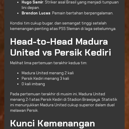
Hugo Samir
: Striker asal Brasil yang menjadi tumpuan
lini depan.
Brendon Lucas
: Pemain bertahan berpengalaman.
Kondisi tim cukup bugar, dan semangat tinggi setelah
kemenangan penting atas PSS Sleman di laga sebelumnya.
Head-to-Head Madura
United vs Persik Kediri
Melihat lima pertemuan terakhir kedua tim:
Madura United menang 2 kali
Persik Kediri menang 3 kali
0 kali imbang
Pada pertemuan terakhir di musim ini, Madura United
menang 2-1 atas Persik Kediri di Stadion Brawijaya. Statistik
ini menunjukkan Madura United cukup superior dalam duel
melawan Persik.
Kunci Kemenangan