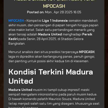
MPOCASH
Posted on:
Mon , Apr 28 2025 16:05
MPOCASH
- Kompetisi
Liga 1 Indonesia
semakin mendekati
akhir musim, dan persaingan di papan tengah hingga papan
atas makin ketat. Salah satu pertandingan menarik yang
akan tersaji adalah
Madura United
menghadapi
Persik
Kediri
pada Senin, 28 April 2025, di Stadion Gelora
Bangkalan.
Menurut analisis dari situs prediksi terpercaya
MPOCASH
,
laga ini diprediksi akan berlangsung panas, penuh gengsi,
dan penting untuk posisi akhir kedua tim di klasemen.
Kondisi Terkini Madura
United
Madura United
musim ini tampil cukup impresif, meski
sempat mengalami inkonsistensi pada paruh musim kedua.
Di bawah komando pelatih Mauricio Souza, Madura United
tetap menjadi salah satu tim yang disegani, khususnya saat