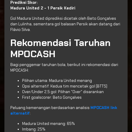
Prediksi Skor:
Madura United 2 - 1 Persik Kediri
Gol Madura United diprediksi dicetak oleh Beto Gonçalves
dan Lulinha, sementara gol balasan Persik akan datang dari
Flávio Silva.
Rekomendasi Taruhan
MPOCASH
Bagi penggemar taruhan bola, berikut ini rekomendasi dari
MPOCASH:
Pilihan utama: Madura United menang
Opsi alternatif: Kedua tim mencetak gol (BTTS)
Over/Under 2,5 gol: Pilihan "Over" disarankan
First goalscorer: Beto Gonçalves
Peluang kemenangan berdasarkan analisis
MPOCASH link
alternatif
:
Madura United menang: 65%
Imbang: 25%