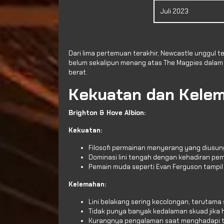
Juli 2023
Dari lima pertemuan terakhir, Newcastle unggul 
belum sekalipun menang atas The Magpies dalam t
berat.
Kekuatan dan Kele
Brighton & Hove Albion:
Kekuatan:
Filosofi permainan menyerang yang diusung
Dominasi lini tengah dengan kehadiran pema
Pemain muda seperti Evan Ferguson tampil m
Kelemahan:
Lini belakang sering kecolongan, terutama 
Tidak punya banyak kedalaman skuad jika h
Kurangnya pengalaman saat menghadapi t