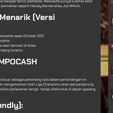
a menjadi faktor pembeda. Newcastle punya kualitas lebih
permainan seperti Harvey Barnes atau Joe Willock.
Menarik (Versi
wcastle sejak Oktober 2021.
rakhir.
ga saat bermain di Amex.
ndang terakhir.
r MPOCASH
keluar sebagai pemenang tipis dalam pertandingan ini.
tuk mengamankan tiket Liga Champions akan jadi pendorong
kan perlawanan sengit, tetapi efektivitas di depan gawang
ndly):