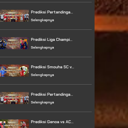
Prediksi Pertandinga...
Selengkapnya
Prediksi Liga Champi...
Selengkapnya
Prediksi Smouha SC v...
Selengkapnya
Prediksi Pertandinga...
Selengkapnya
Prediksi Genoa vs AC...