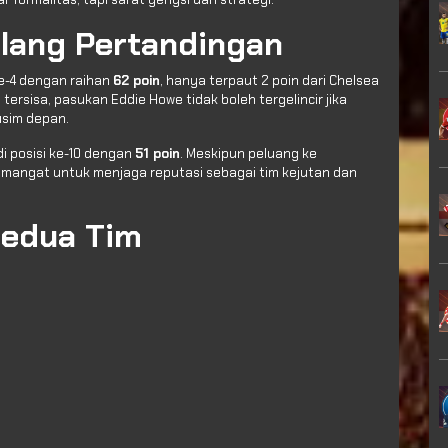
elang Pertandingan
ke-4 dengan raihan
62 poin
, hanya terpaut 2 poin dari Chelsea
ersisa, pasukan Eddie Howe tidak boleh tergelincir jika
sim depan.
di posisi ke-10 dengan
51 poin
. Meskipun peluang ke
semangat untuk menjaga reputasi sebagai tim kejutan dan
Kedua Tim